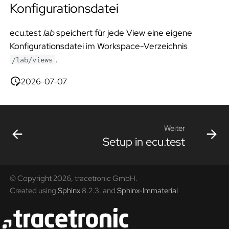
Konfigurationsdatei
ecu.test
lab
speichert für jede View eine eigene
Konfigurationsdatei im Workspace-Verzeichnis
.
/lab/views
2026-07-07
Weiter
Setup in ecu.test
© Copyright 2026, tracetronic GmbH.
Created using
Sphinx
8.2.3. and
Sphinx-Immaterial