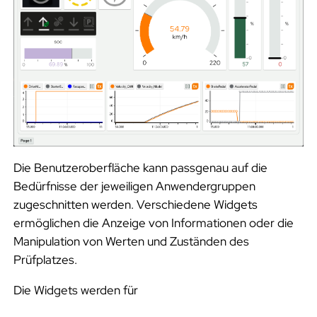
ecu.
test lab Startseite
f
Lizenz
f
e
Konfigurationsdatei
i
n
g
Die Benutzeroberfläche kann passgenau auf die
Bedürfnisse der jeweiligen Anwendergruppen
e
zugeschnitten werden. Verschiedene Widgets
ermöglichen die Anzeige von Informationen oder die
b
Manipulation von Werten und Zuständen des
e
Prüfplatzes.
n
Die Widgets werden für