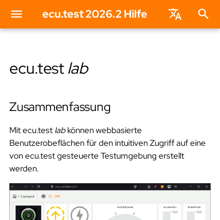
ecu.test 2026.2 Hilfe
S
English
u
Deutsch
ecu.test
lab
Setup in ecu.
test
c
h
Zusammenfassung
Views
b
Mit ecu.test
lab
können webbasierte
Widgets
Benutzerobeflächen für den intuitiven Zugriff auf eine
e
von ecu.test gesteuerte Testumgebung erstellt
Zugriff auf Signalwerte
g
werden.
r
Zusammenfassung
i